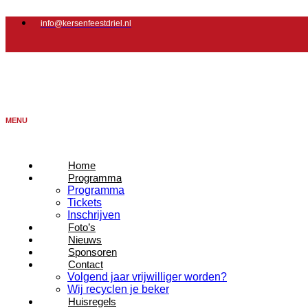
Ga
naar
info@kersenfeestdriel.nl
de
inhoud
MENU
Home
Programma
Programma
Tickets
Inschrijven
Foto’s
Nieuws
Sponsoren
Contact
Volgend jaar vrijwilliger worden?
Wij recyclen je beker
Huisregels