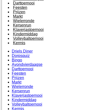
Darttoernooi
Feesten
Prijzen
Markt
Wielerronde
Kersenrun
Klaverjastoernooi
Kindermiddag
Volleybaltoernooi
Kermis
Driels Diner
Dorpsquiz
Bingo
Avondvierdaagse
Darttoernooi
Feesten
Prijzen
Markt
Wielerronde
Kersenrun
Klaverjastoernooi
Kindermiddag
Volleybaltoernooi
Kermis