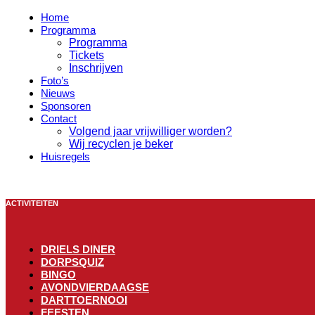
Home
Programma
Programma
Tickets
Inschrijven
Foto’s
Nieuws
Sponsoren
Contact
Volgend jaar vrijwilliger worden?
Wij recyclen je beker
Huisregels
ACTIVITEITEN
DRIELS DINER
DORPSQUIZ
BINGO
AVONDVIERDAAGSE
DARTTOERNOOI
FEESTEN